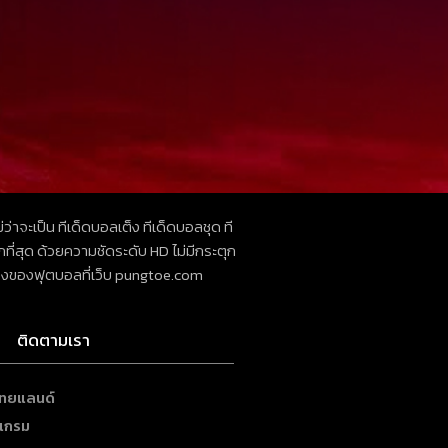
ว่าจะเป็น ทีเด็ดบอลเต็ง ทีเด็ดบอลชุด ที
กที่สุด ด้วยความชัดระดับ HD ไม่มีกระตุก
รื่องของฟุตบอลที่เว็บ pungtoe.com
ติดตามเรา
 ไทยแลนด์
แกรม