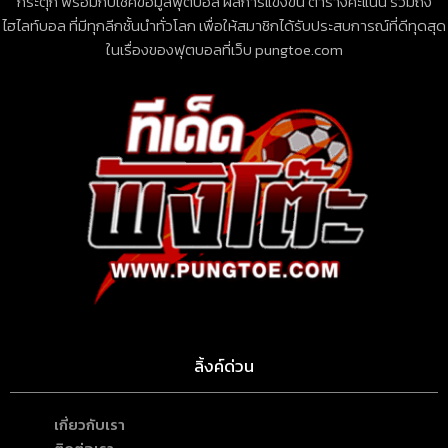
กระตุก พร้อมกับเช็คข้อมูลฟุตบอล ผลการแข่งขัน ตารางคะแนน รวมถึง
ไฮไลท์บอล ที่มีทุกลีกชั้นนำทั่วโลก เพื่อให้สมาชิกได้รับประสบการณ์ที่ดีทุดสุด
ในเรื่องของฟุตบอลที่เว็บ pungtoe.com
ลิ้งค์ด่วน
เกี่ยวกับเรา