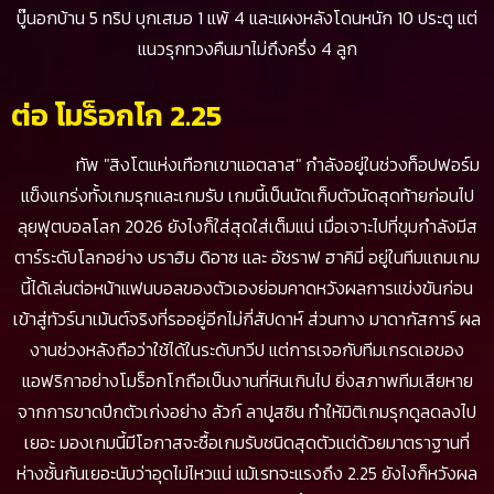
บู๊นอกบ้าน 5 ทริป บุกเสมอ 1 แพ้ 4 และแผงหลังโดนหนัก 10 ประตู แต่
แนวรุกทวงคืนมาไม่ถึงครึ่ง 4 ลูก
ต่อ โมร็อกโก 2.25
ทัพ "สิงโตแห่งเทือกเขาแอตลาส" กำลังอยู่ในช่วงท็อปฟอร์ม
แข็งแกร่งทั้งเกมรุกและเกมรับ เกมนี้เป็นนัดเก็บตัวนัดสุดท้ายก่อนไป
ลุยฟุตบอลโลก 2026 ยังไงก็ใส่สุดใส่เต็มแน่ เมื่อเจาะไปที่ขุมกำลังมีส
ตาร์ระดับโลกอย่าง บราฮิม ดิอาซ และ อัชราฟ ฮาคิมี่ อยู่ในทีมแถมเกม
นี้ได้เล่นต่อหน้าแฟนบอลของตัวเองย่อมคาดหวังผลการแข่งขันก่อน
เข้าสู่ทัวร์นาเม้นต์จริงที่รออยู่อีกไม่กี่สัปดาห์ ส่วนทาง มาดากัสการ์ ผล
งานช่วงหลังถือว่าใช้ได้ในระดับทวีป แต่การเจอกับทีมเกรดเอของ
แอฟริกาอย่างโมร็อกโกถือเป็นงานที่หินเกินไป ยิ่งสภาพทีมเสียหาย
จากการขาดปีกตัวเก่งอย่าง ลัวก์ ลาปูสซิน ทำให้มิติเกมรุกดูลดลงไป
เยอะ มองเกมนี้มีโอกาสจะซื้อเกมรับชนิดสุดตัวแต่ด้วยมาตราฐานที่
ห่างชั้นกันเยอะนับว่าอุดไม่ไหวแน่ แม้เรทจะแรงถึง 2.25 ยังไงก็หวังผล