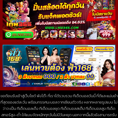
ขอต้อนรับเข้าสู่เว็บไซต์ พังโต๊ะ ที่เราได้รวบรวม ทีเด็ดบอลวันนี้ ที่ดีและแม่นยำ
ที่สุดของแต่ละวัน พร้อมทรรศนะบอลจากเซียนตัวจริง หลากหลายรูปแบบ ไม่
ว่าจะเป็น ทีเด็ดบอลเต็ง ทีเด็ดบอลชุด ทีเด็ดบอลสเต็ป ทีเด็ดบอลสูง ทีเด็ด
สกอร์สูง-ต่ำ ให้แบบจัดหนักทุกวันไม่มีวันหยุด นอกจากนี้แล้วยังสามารถรับ