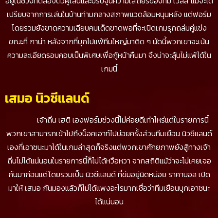
อยู่ในช่วงทดลองตัวผู้เล่นและปรับจูนความเสถียรของทีม เวลส์ แม้จะได้
เปรียบจากการเล่นในบ้านท่ามกลางสภาพแวดล้อมหนุนหลัง แต่ฟอร์ม
โดยรวมยังขาดความเฉียบคมเด็ดขาดพอที่จะเปิดเกมรุกถล่มคู่แข่ง
ขณะที่ กาน่า หลังจากที่บุกไปแพ้ทีมใหญ่มาติด ๆ นัดนี้พวกเขาจะเน้น
ความละเอียดรอบคอบเป็นพิเศษเพื่อกู้หน้าคืนมา จึงน่าจะลุ้นไม่แพ้ได้ใน
เกมนี้
เสมอ นิวซีแลนด์
เจ้าถิ่น เฮติ เองฟอร์มช่วงนี้ไม่ค่อยดีเท่าไหร่แต่ในรายการนี้
พวกเขาสามารถเข้าไปถึงน็อคเอาท์ไปบ่อยครั้งส่วนทีมเยือน นิวซีแลนด์
เองที่เอาชนะมาได้ในเกมล่าสุดก็จริงแต่พวกเขาศักยภาพยังสู้ทางเจ้า
ถิ่นไม่ได้แน่นอนในรายการนี้ก็ไม่ได้หวือหวา จากสถิติแม้ว่าจะไม่เคยเจอ
กันมาก่อนแต่โดยรวมเป็น นิวซีแลนด์ ที่ข่มอยู่นิดหน่อย ราคาบอล เปิด
มาให้ เสมอ กันมองแล้วก็ไม่ได้แพงอะไรมากเชื่อว่าทีมเยือนบุกเอาชนะ
ได้แน่นอน