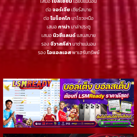
เสมอ
เบลเยี่ยม
เฉียบแน่นอน
ต่อ
จอร์เจีย
เชียร์สบาย
ต่อ
โมร็อคโก
มาโชวเหนือ
เสมอ
กาน่า
มาล่าประตู
เสมอ
นิวซีแลนด์
แสนสบาย
รอง
จีวาสคีล่า
มาซ่าแน่นอน
รอง
โอแอลเอส
พาเฮรับทรัพย์