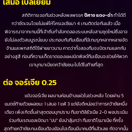
เสมอ เบลเยียม
สถิติการเจอกันช่วงหลังพลพรรค
ปีศาจ แดง-ดำ
ทำได้ดี
กว่าชัดเจนโดยไม่แพ้ให้โครเอเชียมา 4 เกมติดต่อกันแล้ว เมื่อ
พิจารณาจากเกมนี้ที่เจ้าถิ่นกำลังทดลองระบบหลังสามชุดใหม่ซึ่งอาจ
ยังไม่ลงตัวสมบูรณ์แบบ ประกอบกับทีมเยือนที่มีเกมรุกหลากหลายจัด
จ้านและพกสถิติไร้พ่ายยาวนาน คาดว่าทั้งสองทีมจะเปิดเกมแลกกัน
อย่างสูสี ก่อนที่ความเด็ดขาดของแผงมิดฟิลด์ทีมเยือนจะช่วยให้พวก
เขาบุกมาเบียดคว้าชัยชนะไปได้ในท้ายที่สุด
ต่อ จอร์เจีย 0.25
แข้งจอร์เจีย ผลงานค่อนข้างแผ่วในช่วงหลัง โดยผ่าน 5
แมตช์ท้ายด้วยผลชนะ 1 เสมอ 1 แพ้ 3 แต่ยังดีหน่อยว่าการคว้าชัยหนึ่ง
เดียว เพิ่งเกิดขึ้นล่าสุดตอนบุกปราบ ทีมชาติลิธัวเนีย 2-0 พอประเมิน
ร่วมกับเรตบอลเปิดมา "ปป" ยังน่าลุ้นกว่า ทีมชาติโรมาเนีย ที่ครั้ง
สุดท้ายคว้าชัยเกมเยือนต้องย้อนไปเดือนมีนาคมปีที่แล้วเลย ถัดจากนั้น