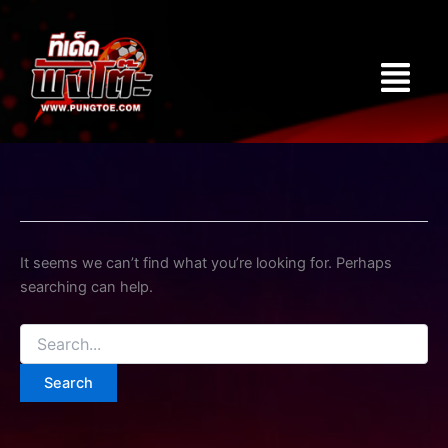
Search
Skip
for:
to
Menu
content
It seems we can’t find what you’re looking for. Perhaps
searching can help.