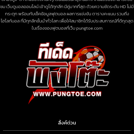
ชม เว็บดูบอลออนไลน์ เข้าดูได้ทุกลีก มีคู่มากที่สุด ด้วยความชัดระดับ HD ไม่มี
กระตุก พร้อมกับเช็คข้อมูลฟุตบอล ผลการแข่งขัน ตารางคะแนน รวมถึง
ไฮไลท์บอล ที่มีทุกลีกชั้นนำทั่วโลก เพื่อให้สมาชิกได้รับประสบการณ์ที่ดีทุดสุด
ในเรื่องของฟุตบอลที่เว็บ pungtoe.com
ลิ้งค์ด่วน