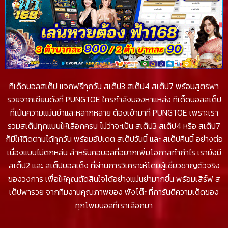
ทีเด็ดบอลสเต็ป แจกฟรีทุกวัน สเต็ป3 สเต็ป4 สเต็ป7 พร้อมสูตรพา
รวยจากเซียนดังที่ PUNGTOE ใครกำลังมองหาแหล่ง ทีเด็ดบอลสเต็ป
ที่เน้นความแม่นยำและหลากหลาย ต้องเข้ามาที่ PUNGTOE เพราะเรา
รวมสเต็ปทุกแบบให้เลือกครบ ไม่ว่าจะเป็น สเต็ป3 สเต็ป4 หรือ สเต็ป7
ก็มีให้ติดตามได้ทุกวัน พร้อมอัปเดต สเต็ปวันนี้ และ สเต็ปคืนนี้ อย่างต่อ
เนื่องแบบไม่ตกหล่น สำหรับคอบอลที่อยากเพิ่มโอกาสทำกำไร เรายังมี
สเต็ป2 และ สเต็ปบอลเต็ง ที่ผ่านการวิเคราะห์โดยผู้เชี่ยวชาญตัวจริง
ของวงการ เพื่อให้คุณตัดสินใจได้อย่างแม่นยำมากขึ้น พร้อมเสิร์ฟ ส
เต็ปพารวย จากทีมงานคุณภาพของ พังโต๊ะ ที่การันตีความเด็ดของ
ทุกโพยบอลที่เราเลือกมา