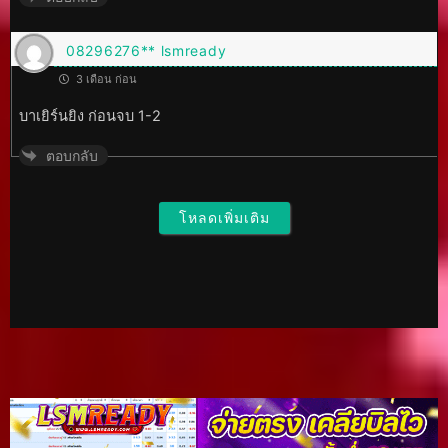
08296276** lsmready
3 เดือน ก่อน
บาเยิร์นยิง ก่อนจบ 1-2
ตอบกลับ
โหลดเพิ่มเติม