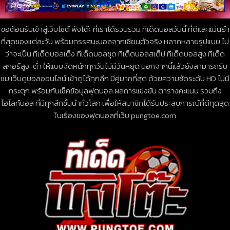
ขอต้อนรับเข้าสู่เว็บไซต์ พังโต๊ะ ที่เราได้รวบรวม ทีเด็ดบอลวันนี้ ที่ดีและแม่นยำ
ที่สุดของแต่ละวัน พร้อมทรรศนะบอลจากเซียนตัวจริง หลากหลายรูปแบบ ไม่
ว่าจะเป็น ทีเด็ดบอลเต็ง ทีเด็ดบอลชุด ทีเด็ดบอลสเต็ป ทีเด็ดบอลสูง ทีเด็ด
สกอร์สูง-ต่ำ ให้แบบจัดหนักทุกวันไม่มีวันหยุด นอกจากนี้แล้วยังสามารถรับ
ชม เว็บดูบอลออนไลน์ เข้าดูได้ทุกลีก มีคู่มากที่สุด ด้วยความชัดระดับ HD ไม่มี
กระตุก พร้อมกับเช็คข้อมูลฟุตบอล ผลการแข่งขัน ตารางคะแนน รวมถึง
ไฮไลท์บอล ที่มีทุกลีกชั้นนำทั่วโลก เพื่อให้สมาชิกได้รับประสบการณ์ที่ดีทุดสุด
ในเรื่องของฟุตบอลที่เว็บ pungtoe.com