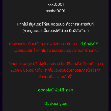
xxxt0001
xxxba0001
หากไม่ใส่ยูสเซอร์ก่อน แอดมินจะถือว่าสละสิทธิ์ทันที
(หากยูสเซอร์เป็นเบอร์ให้ใส่ xx ปิด2ตัวท้าย )
เมื่อทายเรียบร้อยให้แคปภาพส่งทีมงานในไลน์ ”
ทีเด็ดพังโต๊ะ
”
เพื่อยืนยันสิทธิ์ หากไม่ส่ง แอดมินจะถือว่าสละสิทธิ์ทันทีค่ะ
“หากทายผลถูก ให้แจ้งรับของรางวัลได้ที่ไลน์พังโต๊ะจนถึงเวลา
23.59 น.ของวันถัดไป หากไม่แจ้งรับของรางวัลภายในเวลาที่
กำหนดถือว่าสละสิทธิ์“
ติดต่อไลน์ พังโต๊ะ คลิก
ID
: @pungtoe